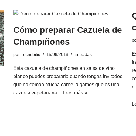
Q
Cómo preparar Cazuela de
Champiñones
p
Es
por
Tecnobitio
15/08/2018
Entradas
fr
Esta cazuela de champiñones en salsa de vino
r
blanco puedes prepararla cuando tengas invitados
c
que no coman mucha carne, digamos que es una
n
cazuela vegetariana…
Leer más »
L
l