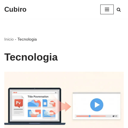
Cubiro
Saltar
al
contenido
Inicio
-
Tecnologia
Tecnologia