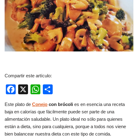
Compartir este artículo:
F
X
W
C
a
h
o
Este plato de
Conejo
con brócoli
es en esencia una receta
c
at
m
baja en calorías que fácilmente puede ser parte de una
e
s
p
alimentación saludable. Un plato ideal no sólo para quienes
b
A
ar
están a dieta, sino para cualquiera, porque a todos nos viene
bien balancear nuestra dieta con este tipo de comida.