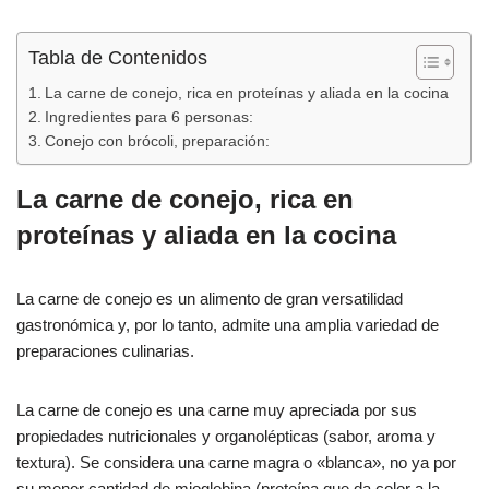
o
p
tir
o
p
Tabla de Contenidos
k
La carne de conejo, rica en proteínas y aliada en la cocina
Ingredientes para 6 personas:
Conejo con brócoli, preparación:
La carne de conejo, rica en
proteínas y aliada en la cocina
La carne de conejo es un alimento de gran versatilidad
gastronómica y, por lo tanto, admite una amplia variedad de
preparaciones culinarias.
La carne de conejo es una carne muy apreciada por sus
propiedades nutricionales y organolépticas (sabor, aroma y
textura). Se considera una carne magra o «blanca», no ya por
su menor cantidad de mioglobina (proteína que da color a la