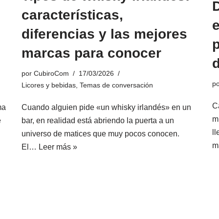
D
características,
e
diferencias y las mejores
p
marcas para conocer
por
CubiroCom
17/03/2026
p
Licores y bebidas
,
Temas de conversación
C
ma
Cuando alguien pide «un whisky irlandés» en un
m
e
bar, en realidad está abriendo la puerta a un
l
universo de matices que muy pocos conocen.
m
El…
Leer más »