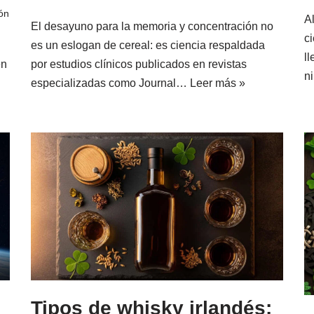
ón
A
El desayuno para la memoria y concentración no
c
es un eslogan de cereal: es ciencia respaldada
l
en
por estudios clínicos publicados en revistas
n
especializadas como Journal…
Leer más »
Tipos de whisky irlandés: