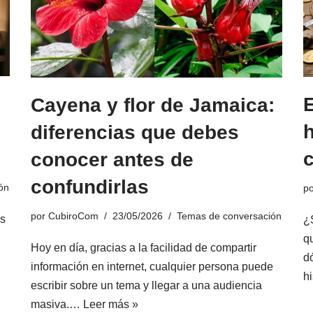
E
Cayena y flor de Jamaica:
h
diferencias que debes
conocer antes de
confundirlas
ón
p
por
CubiroCom
23/05/2026
Temas de conversación
es
¿
q
Hoy en día, gracias a la facilidad de compartir
d
información en internet, cualquier persona puede
h
escribir sobre un tema y llegar a una audiencia
masiva.…
Leer más »