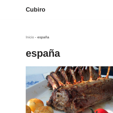
Cubiro
Saltar
al
contenido
Inicio
-
españa
españa