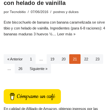
con helado de vainilla
por
Tecnobitio
07/06/2016
postres y dulces
Este biscochuelo de banana con banana caramelizada se sirve
tibio y con helado de vainilla. Ingredientes (para 6-8 raciones): 4
bananas maduras 3 huevos ½…
Leer más »
« Anterior
1
…
19
20
21
22
23
…
26
Siguiente »
Cómprame un café
En calidad de Afiliado de Amazon, obtengo ingresos por las