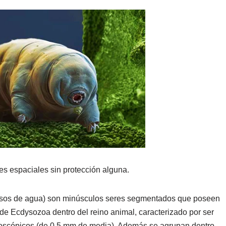
es espaciales sin protección alguna.
sos de agua) son minúsculos seres segmentados que poseen
o de Ecdysozoa dentro del reino animal, caracterizado por ser
roscópicos (de 0,5 mm de media). Además se agrupan dentro