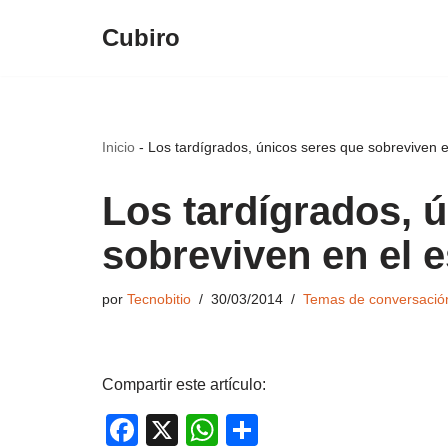
Cubiro
Saltar
al
contenido
Inicio
-
Los tardígrados, únicos seres que sobreviven e
Los tardígrados, 
sobreviven en el 
por
Tecnobitio
30/03/2014
Temas de conversació
Compartir este artículo:
F
X
W
C