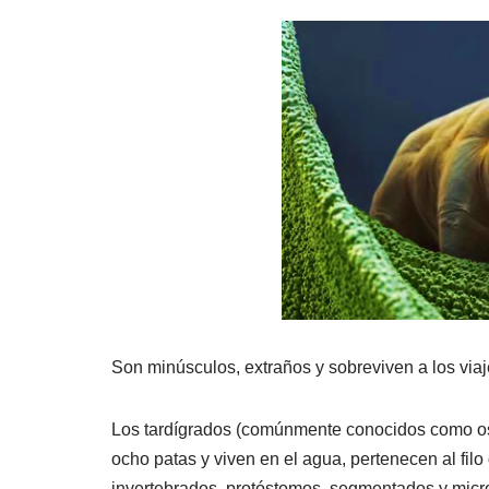
a
h
o
c
at
m
e
s
p
b
A
ar
o
p
tir
o
p
k
Son minúsculos, extraños y sobreviven a los viaj
Los tardígrados (comúnmente conocidos como o
ocho patas y viven en el agua, pertenecen al fil
invertebrados, protóstomos, segmentados y mic