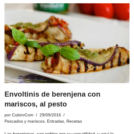
Envoltinis de berenjena con
mariscos, al pesto
por
CubiroCom
29/09/2016
Pescados y mariscos
,
Entradas
,
Recetas
Las berenjenas, son nobles por su versatilidad, y aquí la