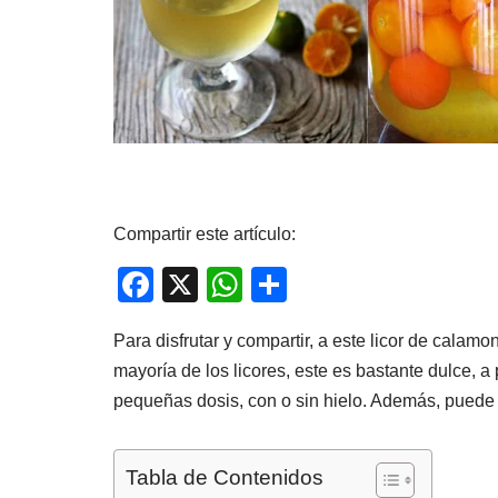
Compartir este artículo:
F
X
W
C
a
h
o
Para disfrutar y compartir, a este licor de calam
c
at
m
mayoría de los licores, este es bastante dulce, 
e
s
p
pequeñas dosis, con o sin hielo. Además, puede
b
A
ar
o
p
tir
Tabla de Contenidos