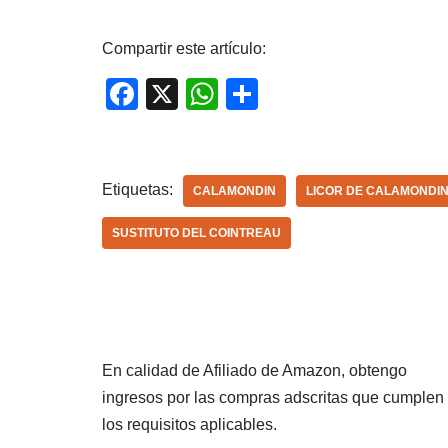
Compartir este artículo:
F
X
W
C
a
h
o
c
at
m
e
s
p
Etiquetas:
CALAMONDIN
LICOR DE CALAMONDI
b
A
ar
SUSTITUTO DEL COINTREAU
o
p
tir
o
p
k
En calidad de Afiliado de Amazon, obtengo
ingresos por las compras adscritas que cumplen
los requisitos aplicables.