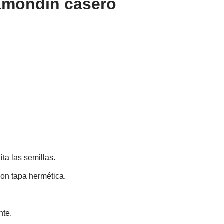
lamondín casero
ita las semillas.
con tapa hermética.
nte.