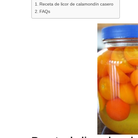
o
p
Receta de licor de calamondín casero
k
FAQs