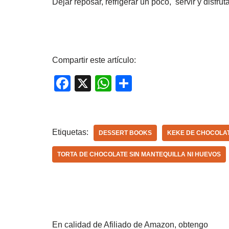
Dejar reposar, refrigerar un poco, servir y disfrut
Compartir este artículo:
F
X
W
C
a
h
o
c
at
m
e
s
p
Etiquetas:
DESSERT BOOKS
KEKE DE CHOCOLAT
b
A
ar
TORTA DE CHOCOLATE SIN MANTEQUILLA NI HUEVOS
o
p
tir
o
p
k
En calidad de Afiliado de Amazon, obtengo