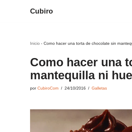
Cubiro
Saltar
al
contenido
Inicio
-
Como hacer una torta de chocolate sin mantequ
Como hacer una to
mantequilla ni hu
por
CubiroCom
24/10/2016
Galletas