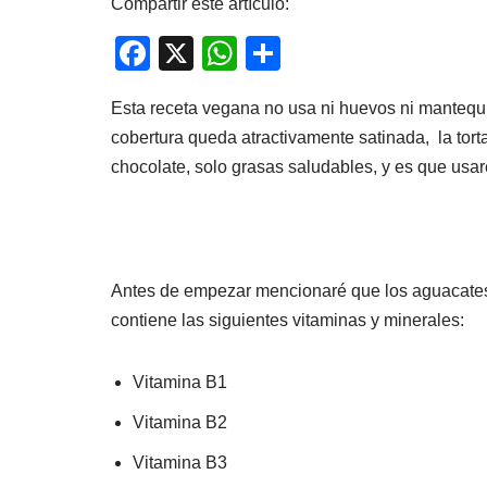
Compartir este artículo:
F
X
W
C
a
h
o
Esta receta vegana no usa ni huevos ni mantequil
c
at
m
cobertura queda atractivamente satinada, la tort
e
s
p
chocolate, solo grasas saludables, y es que u
b
A
ar
o
p
tir
o
p
k
Antes de empezar mencionaré que los aguacates 
contiene las siguientes vitaminas y minerales:
Vitamina B1
Vitamina B2
Vitamina B3