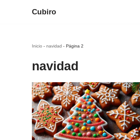
Cubiro
Saltar
al
contenido
Inicio
-
navidad
-
Página 2
navidad