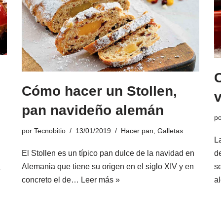
Cómo hacer un Stollen,
pan navideño alemán
p
por
Tecnobitio
13/01/2019
Hacer pan
,
Galletas
L
de
El Stollen es un típico pan dulce de la navidad en
s
Alemania que tiene su origen en el siglo XIV y en
»
a
concreto el de…
Leer más »