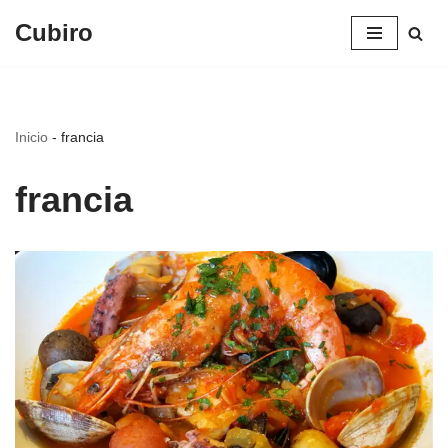
Cubiro
Saltar
al
contenido
Inicio
-
francia
francia