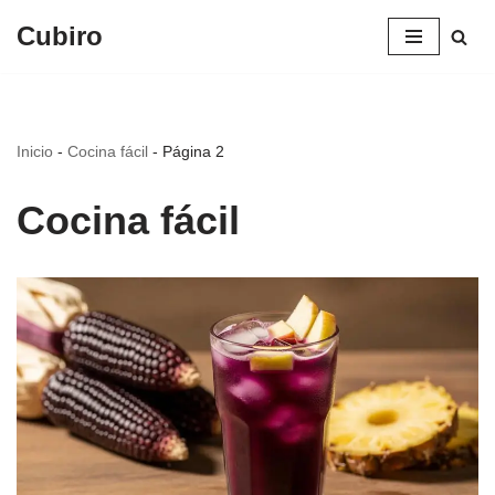
Cubiro
Saltar
al
contenido
Inicio
-
Cocina fácil
-
Página 2
Cocina fácil