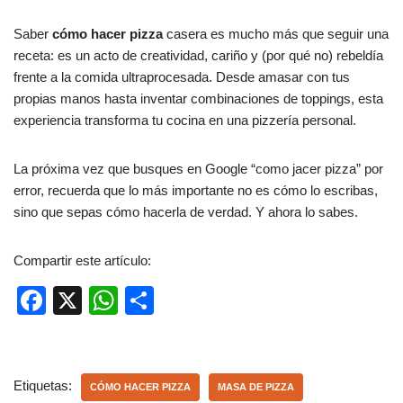
Saber
cómo hacer pizza
casera es mucho más que seguir una
receta: es un acto de creatividad, cariño y (por qué no) rebeldía
frente a la comida ultraprocesada. Desde amasar con tus
propias manos hasta inventar combinaciones de toppings, esta
experiencia transforma tu cocina en una pizzería personal.
La próxima vez que busques en Google “como jacer pizza” por
error, recuerda que lo más importante no es cómo lo escribas,
sino que sepas cómo hacerla de verdad. Y ahora lo sabes.
Compartir este artículo:
F
X
W
C
a
h
o
c
at
m
e
s
p
Etiquetas:
CÓMO HACER PIZZA
MASA DE PIZZA