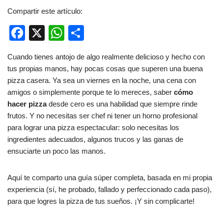
Compartir este artículo:
F
X
W
C
a
h
o
Cuando tienes antojo de algo realmente delicioso y hecho con
c
at
m
tus propias manos, hay pocas cosas que superen una buena
e
s
p
pizza casera. Ya sea un viernes en la noche, una cena con
b
A
ar
amigos o simplemente porque te lo mereces, saber
cómo
hacer pizza
desde cero es una habilidad que siempre rinde
o
p
tir
frutos. Y no necesitas ser chef ni tener un horno profesional
o
p
para lograr una pizza espectacular: solo necesitas los
k
ingredientes adecuados, algunos trucos y las ganas de
ensuciarte un poco las manos.
Aquí te comparto una guía súper completa, basada en mi propia
experiencia (sí, he probado, fallado y perfeccionado cada paso),
para que logres la pizza de tus sueños. ¡Y sin complicarte!