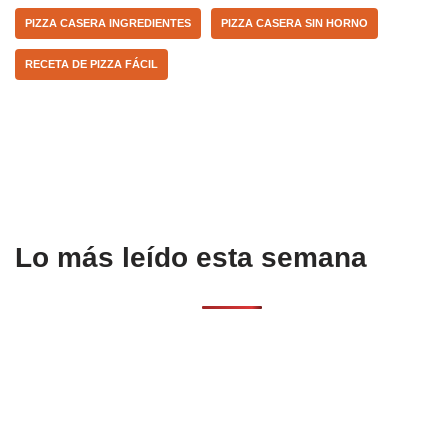
b
A
ar
PIZZA CASERA INGREDIENTES
PIZZA CASERA SIN HORNO
o
p
tir
RECETA DE PIZZA FÁCIL
o
p
k
Lo más leído esta semana