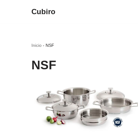
Cubiro
Saltar
al
contenido
Inicio
-
NSF
NSF