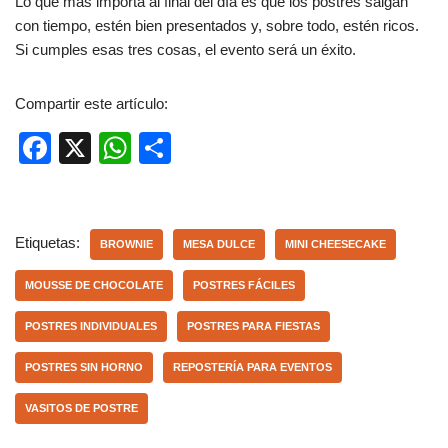
Lo que más importa al final del día es que los postres salgan
con tiempo, estén bien presentados y, sobre todo, estén ricos.
Si cumples esas tres cosas, el evento será un éxito.
Compartir este artículo:
F
X
W
C
a
h
o
c
at
m
e
s
p
Etiquetas:
BROWNIE
MESA DULCE
MINI CHEESECAKE
b
A
ar
MOUSSE DE CHOCOLATE
POSTRES FÁCILES
o
p
tir
POSTRES INDIVIDUALES
POSTRES PARA FIESTAS
o
p
k
POSTRES SIN HORNO
REPOSTERÍA PARA EVENTOS
VASITOS DE POSTRE