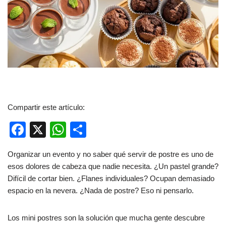
Compartir este artículo:
F
X
W
C
a
h
o
Organizar un evento y no saber qué servir de postre es uno de
c
at
m
esos dolores de cabeza que nadie necesita. ¿Un pastel grande?
e
s
p
Difícil de cortar bien. ¿Flanes individuales? Ocupan demasiado
b
A
ar
espacio en la nevera. ¿Nada de postre? Eso ni pensarlo.
o
p
tir
Los mini postres son la solución que mucha gente descubre