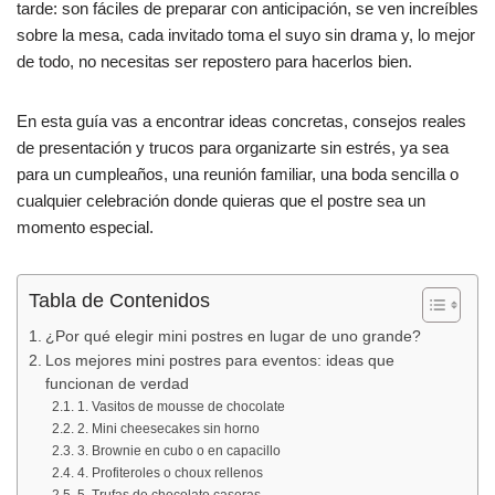
o
p
tarde: son fáciles de preparar con anticipación, se ven increíbles
k
sobre la mesa, cada invitado toma el suyo sin drama y, lo mejor
de todo, no necesitas ser repostero para hacerlos bien.
En esta guía vas a encontrar ideas concretas, consejos reales
de presentación y trucos para organizarte sin estrés, ya sea
para un cumpleaños, una reunión familiar, una boda sencilla o
cualquier celebración donde quieras que el postre sea un
momento especial.
Tabla de Contenidos
¿Por qué elegir mini postres en lugar de uno grande?
Los mejores mini postres para eventos: ideas que
funcionan de verdad
1. Vasitos de mousse de chocolate
2. Mini cheesecakes sin horno
3. Brownie en cubo o en capacillo
4. Profiteroles o choux rellenos
5. Trufas de chocolate caseras