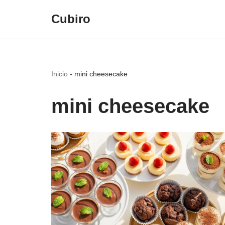
Cubiro
Saltar
al
contenido
Inicio
-
mini cheesecake
mini cheesecake