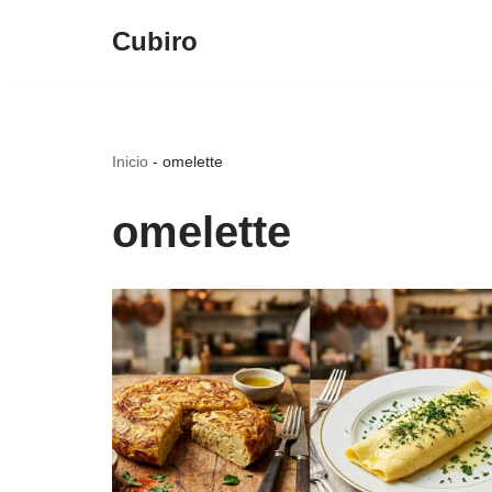
Cubiro
Saltar
al
contenido
Inicio
-
omelette
omelette