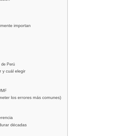
almente importan
s de Perú
 y cuál elegir
 WMF
ometer los errores más comunes)
erencia
 durar décadas