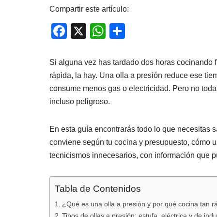
Compartir este artículo:
F
X
W
C
a
h
o
c
at
m
Si alguna vez has tardado dos horas cocinando 
e
s
p
rápida, la hay. Una olla a presión reduce ese tie
consume menos gas o electricidad. Pero no todas 
b
A
ar
incluso peligroso.
o
p
tir
o
p
En esta guía encontrarás todo lo que necesitas s
k
conviene según tu cocina y presupuesto, cómo us
tecnicismos innecesarios, con información que 
Tabla de Contenidos
¿Qué es una olla a presión y por qué cocina tan r
Tipos de ollas a presión: estufa, eléctrica y de ind