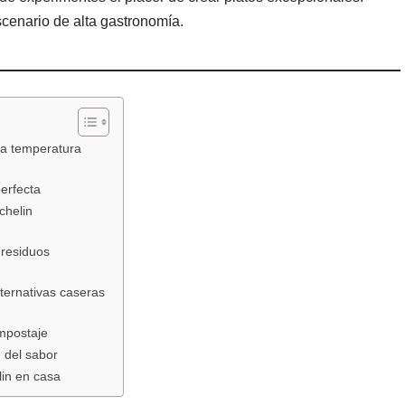
scenario de alta gastronomía.
aja temperatura
perfecta
chelin
 residuos
lternativas caseras
ompostaje
 del sabor
lin en casa