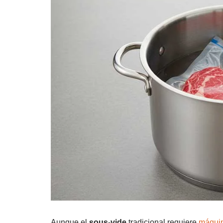
Aunque el
sous-vide
tradicional requiere
máquin