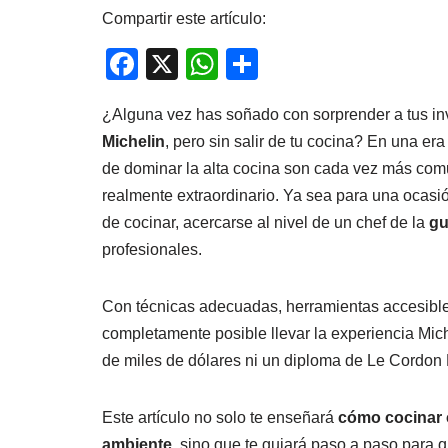
Compartir este artículo:
F
X
W
C
a
h
o
¿Alguna vez has soñado con sorprender a tus inv
c
at
m
Michelin
, pero sin salir de tu cocina? En una er
e
s
p
de dominar la alta cocina son cada vez más comu
b
A
ar
realmente extraordinario. Ya sea para una ocasió
o
p
tir
de cocinar, acercarse al nivel de un chef de la
gu
o
p
profesionales.
k
Con técnicas adecuadas, herramientas accesible
completamente posible llevar la experiencia Mich
de miles de dólares ni un diploma de Le Cordon B
Este artículo no solo te enseñará
cómo cocinar c
ambiente
, sino que te guiará paso a paso para 