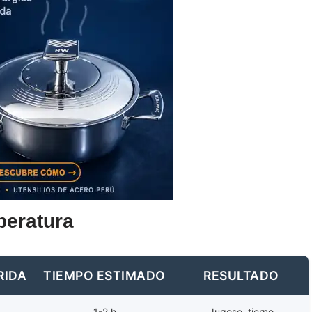
peratura
RIDA
TIEMPO ESTIMADO
RESULTADO
1-2 h
Jugoso, tierno