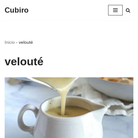
Cubiro
Saltar
al
contenido
Inicio
-
velouté
velouté