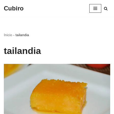
Cubiro
Saltar
al
contenido
Inicio
-
tailandia
tailandia