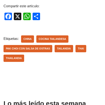
Compartir este artículo:
F
X
W
C
a
h
o
c
at
m
e
s
p
Etiquetas:
CHINA
COCINA TAILANDESA
b
A
ar
PAK CHOI CON SALSA DE OSTRAS
TAILANDIA
THAI
o
p
tir
THAILANDIA
o
p
k
Lo más leído esta semana