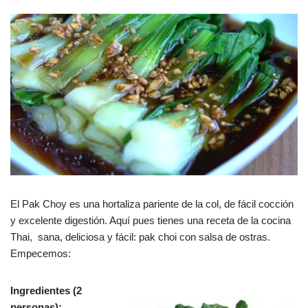
a
h
o
c
at
m
e
s
p
b
A
ar
o
p
tir
o
p
k
El Pak Choy es una hortaliza pariente de la col, de fácil cocción
y excelente digestión. Aquí pues tienes una receta de la cocina
Thai, sana, deliciosa y fácil: pak choi con salsa de ostras.
Empecemos:
Ingredientes (2
personas):