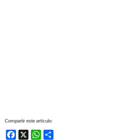
Compartir este artículo:
F
X
W
C