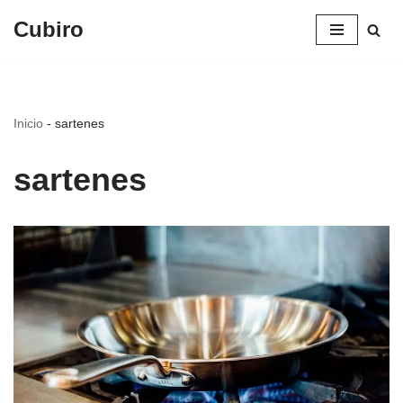
Cubiro
Saltar
al
contenido
Inicio
-
sartenes
sartenes