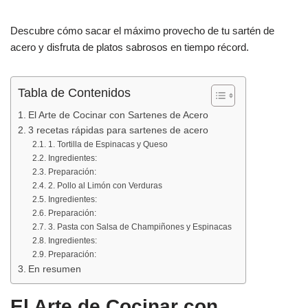
o
p
tir
Descubre cómo sacar el máximo provecho de tu sartén de
o
p
acero y disfruta de platos sabrosos en tiempo récord.
k
Tabla de Contenidos
El Arte de Cocinar con Sartenes de Acero
3 recetas rápidas para sartenes de acero
1. Tortilla de Espinacas y Queso
Ingredientes:
Preparación:
2. Pollo al Limón con Verduras
Ingredientes:
Preparación:
3. Pasta con Salsa de Champiñones y Espinacas
Ingredientes:
Preparación:
En resumen
El Arte de Cocinar con