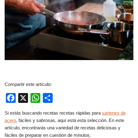
Compartir este artículo:
F
X
W
C
a
h
o
Si estás buscando recetas recetas rápidas para
sartenes de
c
at
m
acero
, fáciles y sabrosas, aquí está esta selección. En este
e
s
p
artículo, encontrarás una variedad de recetas deliciosas y
b
A
ar
fáciles de preparar en cuestión de minutos.