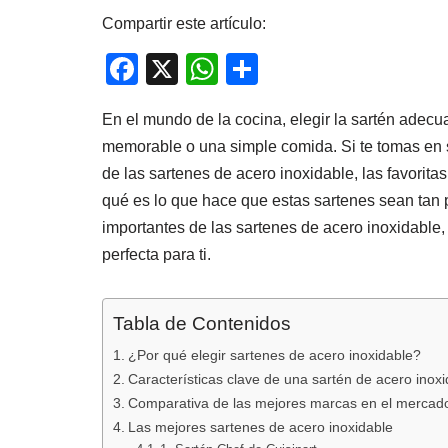
Compartir este artículo:
F
X
W
C
a
h
o
En el mundo de la cocina, elegir la sartén adecu
c
at
m
memorable o una simple comida. Si te tomas en s
e
s
p
de las sartenes de acero inoxidable, las favorit
b
A
ar
qué es lo que hace que estas sartenes sean tan 
o
p
tir
importantes de las sartenes de acero inoxidable,
o
p
perfecta para ti.
k
Tabla de Contenidos
¿Por qué elegir sartenes de acero inoxidable?
Características clave de una sartén de acero inoxi
Comparativa de las mejores marcas en el mercad
Las mejores sartenes de acero inoxidable