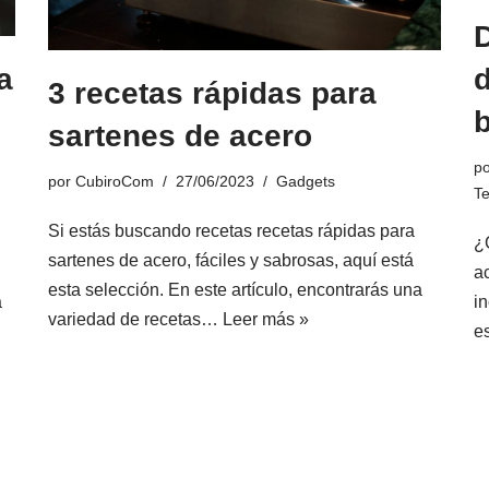
D
a
d
3 recetas rápidas para
b
sartenes de acero
p
por
CubiroCom
27/06/2023
Gadgets
T
Si estás buscando recetas recetas rápidas para
¿
sartenes de acero, fáciles y sabrosas, aquí está
a
esta selección. En este artículo, encontrarás una
a
i
variedad de recetas…
Leer más »
e