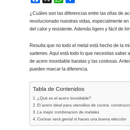
a
h
o
¿Cuáles son las diferencias entre las ollas de a
c
at
m
revolucionado nuestras vidas, especialmente en la
e
s
p
del calor y resistente. Además ligero y fácil de lim
b
A
ar
o
p
tir
Resulta que no todo el metal está hecho de la m
o
p
sartenes. Aquí está todo lo que necesitas saber al
k
de acero inoxidable baratas y las costosas. Ant
pueden marcar la diferencia.
Tabla de Contenidos
¿Qué es el acero inoxidable?
El acero ideal para utensilios de cocina: construcc
La mejor combinacion de metales
Cocinar será genial si haces una buena elección