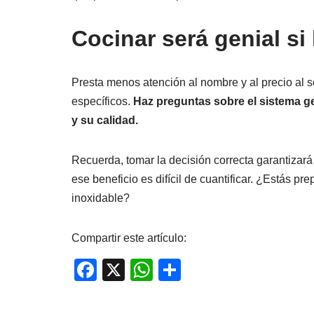
Cocinar será genial s
Presta menos atención al nombre y al precio al se
específicos.
Haz preguntas sobre el sistema gen
y su calidad.
Recuerda, tomar la decisión correcta garantizará 
ese beneficio es difícil de cuantificar. ¿Estás p
inoxidable?
Compartir este artículo:
F
X
W
C
a
h
o