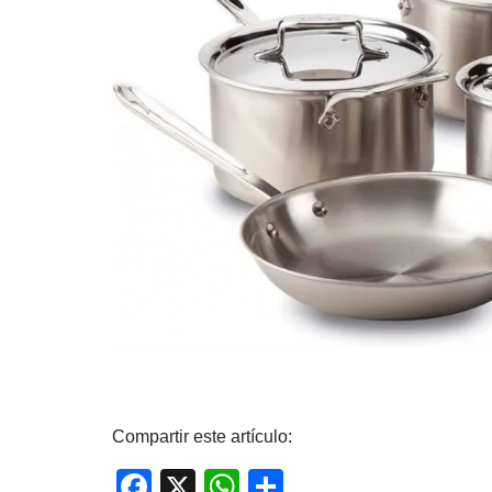
Compartir este artículo:
F
X
W
C