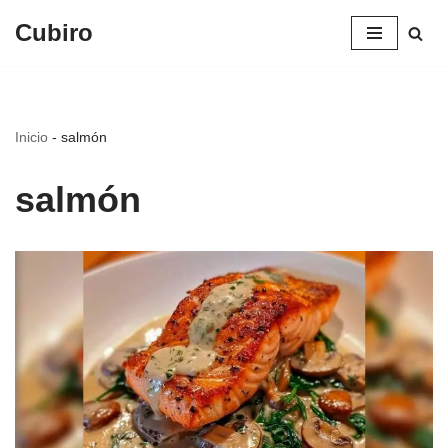
Cubiro
Saltar
al
contenido
Inicio
-
salmón
salmón