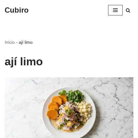
Cubiro
Saltar
al
contenido
Inicio
-
ají limo
ají limo