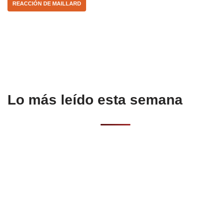
REACCIÓN DE MAILLARD
o
p
k
Lo más leído esta semana