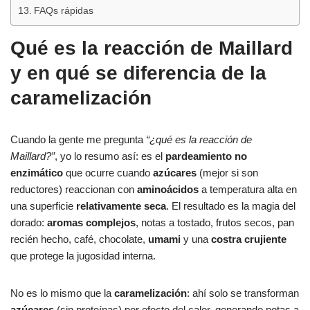
FAQs rápidas
Qué es la reacción de Maillard
y en qué se diferencia de la
caramelización
Cuando la gente me pregunta
“¿qué es la reacción de
Maillard?”
, yo lo resumo así: es el
pardeamiento no
enzimático
que ocurre cuando
azúcares
(mejor si son
reductores) reaccionan con
aminoácidos
a temperatura alta en
una superficie
relativamente seca
. El resultado es la magia del
dorado:
aromas complejos
, notas a tostado, frutos secos, pan
recién hecho, café, chocolate,
umami
y una
costra crujiente
que protege la jugosidad interna.
No es lo mismo que la
caramelización
: ahí solo se transforman
azúcares
(sin proteínas) por efecto del calor, generando notas a