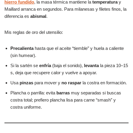
hierro fundido
, la masa térmica mantiene la
temperatura
y
Maillard arranca en segundos. Para milanesas y filetes finos, la
diferencia es
abismal
.
Mis reglas de oro del utensilio:
Precalienta
hasta que el aceite “tiemble” y huela a caliente
(sin humear).
Si la sartén se
enfría
(baja el sonido),
levanta
la pieza 10–15
s, deja que recupere calor y vuelve a apoyar.
Usa
pinzas
para mover y
no raspar
la costra en formación.
Plancha o parrilla: evita
barras
muy separadas si buscas
costra total; prefiero plancha lisa para carne “smash” y
costra uniforme.