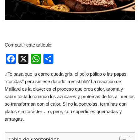
Compartir este artículo:
F
X
W
C
a
h
o
¿Te pasa que la carne queda gris, el pollo pálido o las papas
c
at
m
“cocidas” pero sin ese dorado irresistible? La reacción de
e
s
p
Maillard es la clave: es el proceso que crea color, aroma y
b
A
ar
sabor tostado cuando los azúcares y proteínas de los alimentos
se transforman con el calor. Si no la controlas, terminas con
o
p
tir
platos sin carácter… o, peor, con superficies quemadas y
o
p
amargas.
k
Tabla de Contenidos