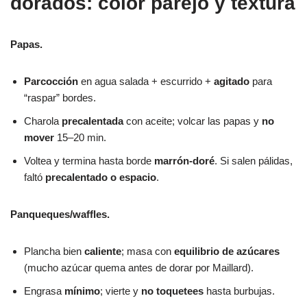
dorados: color parejo y textura
Papas.
Parcocción
en agua salada + escurrido +
agitado
para
“raspar” bordes.
Charola
precalentada
con aceite; volcar las papas y
no
mover
15–20 min.
Voltea y termina hasta borde
marrón-doré
. Si salen pálidas,
faltó
precalentado o espacio
.
Panqueques/waffles.
Plancha bien
caliente
; masa con
equilibrio de azúcares
(mucho azúcar quema antes de dorar por Maillard).
Engrasa
mínimo
; vierte y
no toquetees
hasta burbujas.