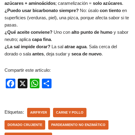
azúcares + aminoácidos
; caramelización =
solo azúcares
.
¿Puedo usar bicarbonato siempre?
No: úsalo
con tiento
en
superficies (verduras, piel), una pizca, porque afecta sabor si te
pasas.
¿Qué aceite conviene?
Uno con
alto punto de humo
y sabor
neutro; aplica
capa fina
.
¿La sal impide dorar?
La sal
atrae agua
. Sala cerca del
dorado o sala
antes
, deja sudar y
seca de nuevo
.
Compartir este artículo:
F
X
W
C
a
h
o
c
at
m
e
s
p
Etiquetas:
AIRFRYER
CARNE Y POLLO
b
A
ar
DORADO CRUJIENTE
PARDEAMIENTO NO ENZIMÁTICO
o
p
tir