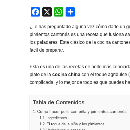
F
X
W
C
a
h
o
¿Te has preguntado alguna vez cómo darle un giro
c
at
m
pimientos cantonés es una receta que fusiona sa
e
s
p
los paladares. Este clásico de la cocina canton
b
A
ar
fácil de preparar.
o
p
tir
o
p
Esta es una de las recetas de pollo más conocidas
k
plato de la
cocina china
con el toque agridulce 
complicada, y lo mejor de todo es que puedes ha
Tabla de Contenidos
Cómo hacer pollo con piña y pimientos cantonés
Ingredientes
El toque de la piña y los pimientos