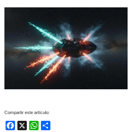
Compartir este artículo:
F
X
W
C