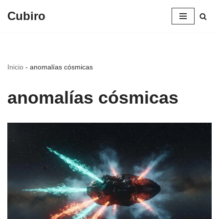
Cubiro
Saltar
al
contenido
Inicio
-
anomalías cósmicas
anomalías cósmicas