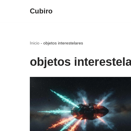
Cubiro
Saltar
al
contenido
Inicio
-
objetos interestelares
objetos interestel