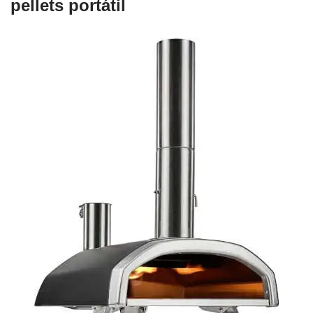
pellets portátil