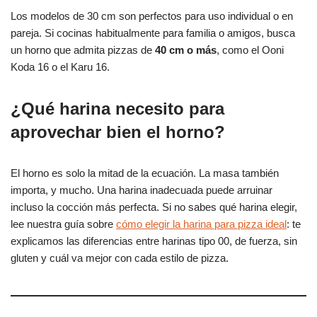
Los modelos de 30 cm son perfectos para uso individual o en
pareja. Si cocinas habitualmente para familia o amigos, busca
un horno que admita pizzas de
40 cm o más
, como el Ooni
Koda 16 o el Karu 16.
¿Qué harina necesito para
aprovechar bien el horno?
El horno es solo la mitad de la ecuación. La masa también
importa, y mucho. Una harina inadecuada puede arruinar
incluso la cocción más perfecta. Si no sabes qué harina elegir,
lee nuestra guía sobre
cómo elegir la harina para pizza ideal
: te
explicamos las diferencias entre harinas tipo 00, de fuerza, sin
gluten y cuál va mejor con cada estilo de pizza.