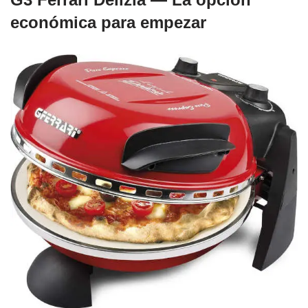
económica para empezar