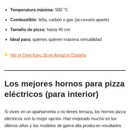
Temperatura máxima:
500 °C
Combustible:
leña, carbón o gas (accesorio aparte)
Tamaño de pizza:
hasta 40 cm
Ideal para:
quienes quieren máxima versatilidad
Ver el Ooni Karu 16 en Amazon España
Los mejores hornos para pizza
eléctricos (para interior)
Si vives en un apartamento o no tienes terraza, los hornos pizza
eléctricos son tu mejor opción. Han mejorado mucho en los
últimos años y los modelos de gama alta producen resultados