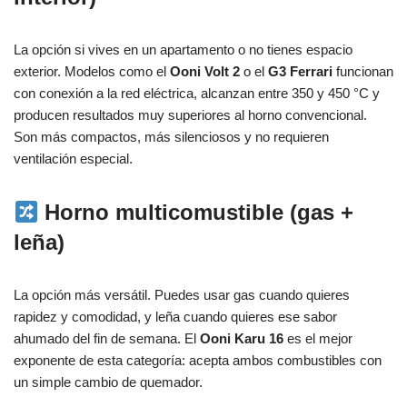
La opción si vives en un apartamento o no tienes espacio
exterior. Modelos como el
Ooni Volt 2
o el
G3 Ferrari
funcionan
con conexión a la red eléctrica, alcanzan entre 350 y 450 °C y
producen resultados muy superiores al horno convencional.
Son más compactos, más silenciosos y no requieren
ventilación especial.
Horno multicomustible (gas +
leña)
La opción más versátil. Puedes usar gas cuando quieres
rapidez y comodidad, y leña cuando quieres ese sabor
ahumado del fin de semana. El
Ooni Karu 16
es el mejor
exponente de esta categoría: acepta ambos combustibles con
un simple cambio de quemador.