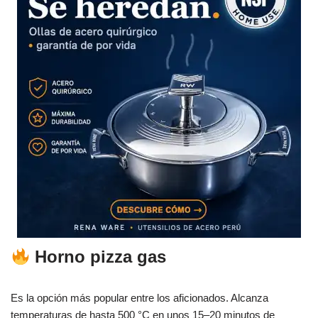
Horno pizza gas
Es la opción más popular entre los aficionados. Alcanza
temperaturas de hasta 500 °C en unos 15–20 minutos de