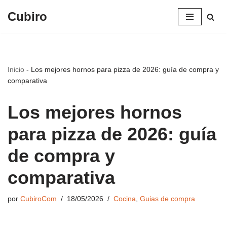
Cubiro
Saltar
al
contenido
Inicio
-
Los mejores hornos para pizza de 2026: guía de compra y
comparativa
Los mejores hornos
para pizza de 2026: guía
de compra y
comparativa
por
CubiroCom
18/05/2026
Cocina
,
Guias de compra