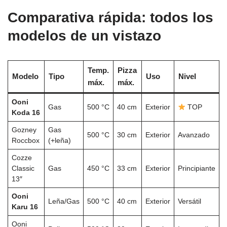
Comparativa rápida: todos los
modelos de un vistazo
Temp.
Pizza
Modelo
Tipo
Uso
Nivel
máx.
máx.
Ooni
Gas
500 °C
40 cm
Exterior
TOP
Koda 16
Gozney
Gas
500 °C
30 cm
Exterior
Avanzado
Roccbox
(+leña)
Cozze
Classic
Gas
450 °C
33 cm
Exterior
Principiante
13″
Ooni
Leña/Gas
500 °C
40 cm
Exterior
Versátil
Karu 16
Ooni