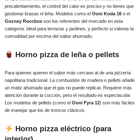
precalentamiento, el control del calor es preciso y no tienes que
gestionar brasas ni leña. Modelos como el
Ooni Koda 16
o el
Gozney Roccbox
son los referentes del mercado en esta
categoría. Ideal para terrazas y jardines, y perfecto si valoras la
comodidad por encima del sabor ahumado.
Horno pizza de leña o pellets
Para quienes quieren el sabor más cercano al de una pizzería
napolitana tradicional. La combustión de madera o pellets añade
un matiz ahumado que el gas no puede replicar. Requiere más
atención durante la cocción, pero el resultado es espectacular.
Los modelos de pellets (como el
Ooni Fyra 12
) son más fáciles
de manejar que los de troncos clásicos.
Horno pizza eléctrico (para
interior)