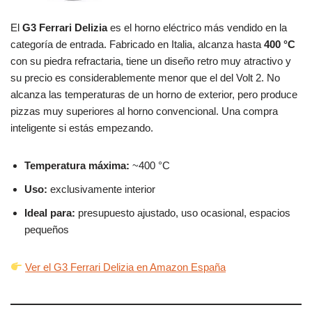
El
G3 Ferrari Delizia
es el horno eléctrico más vendido en la
categoría de entrada. Fabricado en Italia, alcanza hasta
400 °C
con su piedra refractaria, tiene un diseño retro muy atractivo y
su precio es considerablemente menor que el del Volt 2. No
alcanza las temperaturas de un horno de exterior, pero produce
pizzas muy superiores al horno convencional. Una compra
inteligente si estás empezando.
Temperatura máxima:
~400 °C
Uso:
exclusivamente interior
Ideal para:
presupuesto ajustado, uso ocasional, espacios
pequeños
Ver el G3 Ferrari Delizia en Amazon España