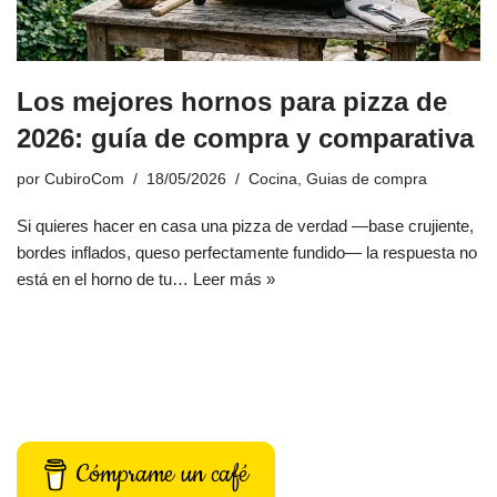
Los mejores hornos para pizza de
2026: guía de compra y comparativa
por
CubiroCom
18/05/2026
Cocina
,
Guias de compra
Si quieres hacer en casa una pizza de verdad —base crujiente,
bordes inflados, queso perfectamente fundido— la respuesta no
está en el horno de tu…
Leer más »
Cómprame un café