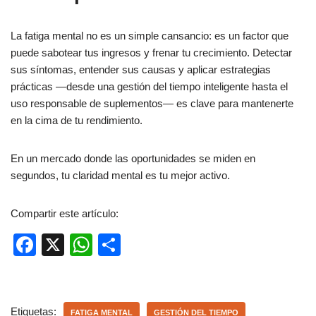
La fatiga mental no es un simple cansancio: es un factor que
puede sabotear tus ingresos y frenar tu crecimiento. Detectar
sus síntomas, entender sus causas y aplicar estrategias
prácticas —desde una gestión del tiempo inteligente hasta el
uso responsable de suplementos— es clave para mantenerte
en la cima de tu rendimiento.
En un mercado donde las oportunidades se miden en
segundos, tu claridad mental es tu mejor activo.
Compartir este artículo:
F
X
W
C
a
h
o
c
at
m
e
s
p
Etiquetas:
FATIGA MENTAL
GESTIÓN DEL TIEMPO