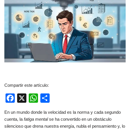
Compartir este artículo:
F
X
W
C
a
h
o
En un mundo donde la velocidad es la norma y cada segundo
c
at
m
cuenta, la
fatiga mental
se ha convertido en un obstáculo
e
s
p
silencioso que drena nuestra energía, nubla el pensamiento y, lo