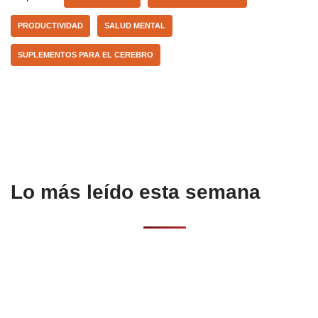
b
A
ar
PRODUCTIVIDAD
SALUD MENTAL
o
p
tir
SUPLEMENTOS PARA EL CEREBRO
o
p
k
Lo más leído esta semana