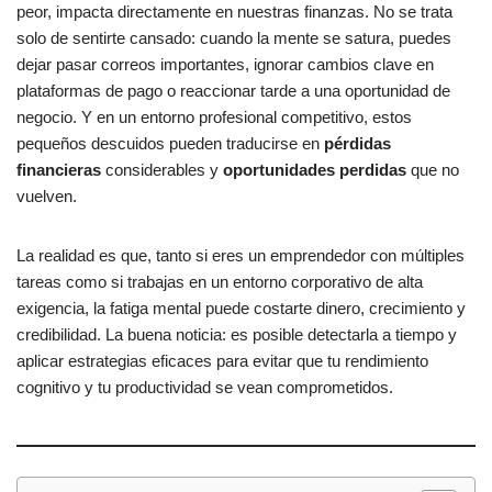
b
A
ar
peor, impacta directamente en nuestras finanzas. No se trata
solo de sentirte cansado: cuando la mente se satura, puedes
o
p
tir
dejar pasar correos importantes, ignorar cambios clave en
o
p
plataformas de pago o reaccionar tarde a una oportunidad de
k
negocio. Y en un entorno profesional competitivo, estos
pequeños descuidos pueden traducirse en
pérdidas
financieras
considerables y
oportunidades perdidas
que no
vuelven.
La realidad es que, tanto si eres un emprendedor con múltiples
tareas como si trabajas en un entorno corporativo de alta
exigencia, la fatiga mental puede costarte dinero, crecimiento y
credibilidad. La buena noticia: es posible detectarla a tiempo y
aplicar estrategias eficaces para evitar que tu rendimiento
cognitivo y tu productividad se vean comprometidos.