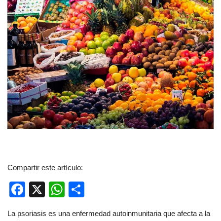
Compartir este artículo:
F
X
W
C
a
h
o
La psoriasis es una enfermedad autoinmunitaria que afecta a la
c
at
m