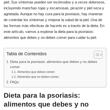
piel. Sus síntomas pueden ser incómodos y a veces dolorosos,
e
s
p
incluyendo manchas rojas y escamosas, picazón y piel seca y
b
A
ar
agrietada. Aunque no hay cura para la psoriasis, hay maneras
de controlar los síntomas y mejorar la salud de la piel. Una de
o
p
tir
las formas más efectivas de hacerlo es a través de la dieta. En
o
p
este artículo, vamos a explorar la dieta para la psoriasis:
k
alimentos que debes y no debes comer para cuidar tu piel.
Tabla de Contenidos
Dieta para la psoriasis: alimentos que debes y no debes
comer
Alimentos que debes comer:
Alimentos que no debes comer:
FAQs:
Dieta para la psoriasis:
alimentos que debes y no