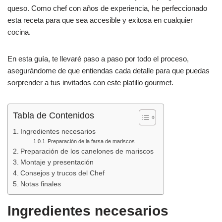
b
A
ar
queso. Como chef con años de experiencia, he perfeccionado
esta receta para que sea accesible y exitosa en cualquier
o
p
tir
cocina.
o
p
k
En esta guía, te llevaré paso a paso por todo el proceso,
asegurándome de que entiendas cada detalle para que puedas
sorprender a tus invitados con este platillo gourmet.
Tabla de Contenidos
Ingredientes necesarios
Preparación de la farsa de mariscos
Preparación de los canelones de mariscos
Montaje y presentación
Consejos y trucos del Chef
Notas finales
Ingredientes necesarios