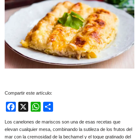
Compartir este artículo:
F
X
W
C
a
h
o
Los canelones de mariscos son una de esas recetas que
c
at
m
elevan cualquier mesa, combinando la sutileza de los frutos del
e
s
p
mar con la cremosidad de la bechamel y el toque gratinado del