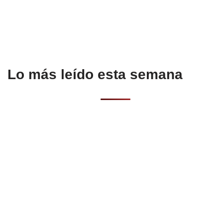
o
p
tir
o
p
k
Lo más leído esta semana