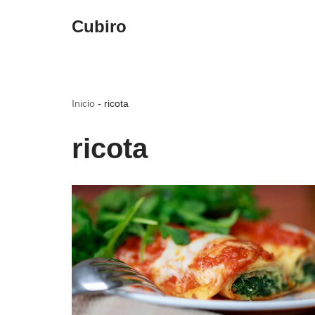
Cubiro
Saltar
al
contenido
Inicio
-
ricota
ricota