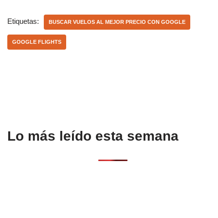
c
at
m
e
s
p
Etiquetas:
BUSCAR VUELOS AL MEJOR PRECIO CON GOOGLE
b
A
ar
GOOGLE FLIGHTS
o
p
tir
o
p
k
Lo más leído esta semana