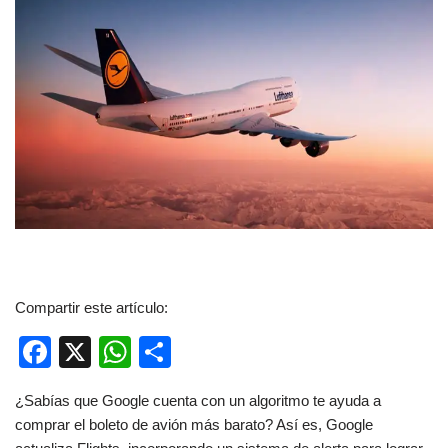
Compartir este artículo:
F
X
W
C
a
h
o
¿Sabías que Google cuenta con un algoritmo te ayuda a
c
at
m
comprar el boleto de avión más barato? Así es, Google
e
s
p