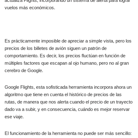
actualiza Flights, incorporando un sistema de alerta para lograr
b
A
ar
vuelos más económicos.
o
p
tir
o
p
k
Es prácticamente imposible de apreciar a simple vista, pero los
precios de los billetes de avión siguen un patrón de
comportamiento. Es decir, los precios fluctúan en función de
múltiples factores que escapan al ojo humano, pero no al gran
cerebro de Google.
Google Flights, esta sofisticada herramienta incorpora ahora un
algoritmo que tiene en cuenta el histórico de precios de las
rutas, de manera que nos alerta cuando el precio de un trayecto
dado va a subir, y en consecuencia, cuándo es mejor reservar
ese viaje.
El funcionamiento de la herramienta no puede ser más sencillo: