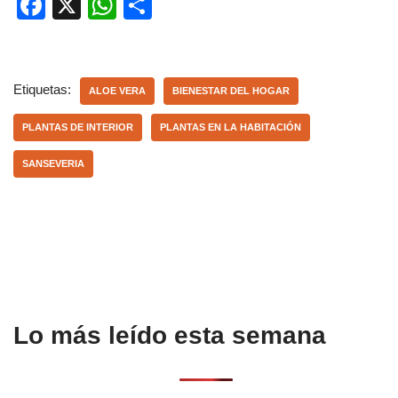
F
X
W
C
a
h
o
c
at
m
e
s
p
Etiquetas:
ALOE VERA
BIENESTAR DEL HOGAR
b
A
ar
PLANTAS DE INTERIOR
PLANTAS EN LA HABITACIÓN
o
p
tir
SANSEVERIA
o
p
k
Lo más leído esta semana