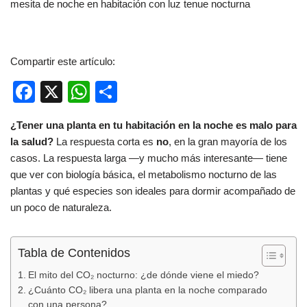
Compartir este artículo:
F
X
W
C
a
h
o
¿Tener una planta en tu habitación en la noche es malo para
c
at
m
la salud?
La respuesta corta es
no
, en la gran mayoría de los
e
s
p
casos. La respuesta larga —y mucho más interesante— tiene
b
A
ar
que ver con biología básica, el metabolismo nocturno de las
plantas y qué especies son ideales para dormir acompañado de
o
p
tir
un poco de naturaleza.
o
p
k
Tabla de Contenidos
El mito del CO₂ nocturno: ¿de dónde viene el miedo?
¿Cuánto CO₂ libera una planta en la noche comparado
con una persona?