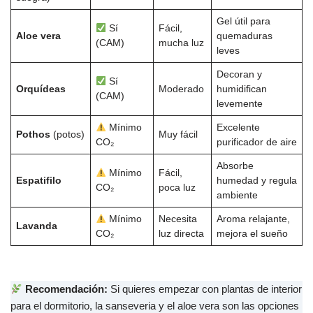
Gel útil para
Sí
Fácil,
Aloe vera
quemaduras
(CAM)
mucha luz
leves
Decoran y
Sí
Orquídeas
Moderado
humidifican
(CAM)
levemente
Mínimo
Excelente
Pothos
(potos)
Muy fácil
CO₂
purificador de aire
Absorbe
Mínimo
Fácil,
Espatifilo
humedad y regula
CO₂
poca luz
ambiente
Mínimo
Necesita
Aroma relajante,
Lavanda
CO₂
luz directa
mejora el sueño
Recomendación:
Si quieres empezar con plantas de interior
para el dormitorio, la sanseveria y el aloe vera son las opciones