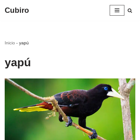
Cubiro
Saltar
al
contenido
Inicio
-
yapú
yapú