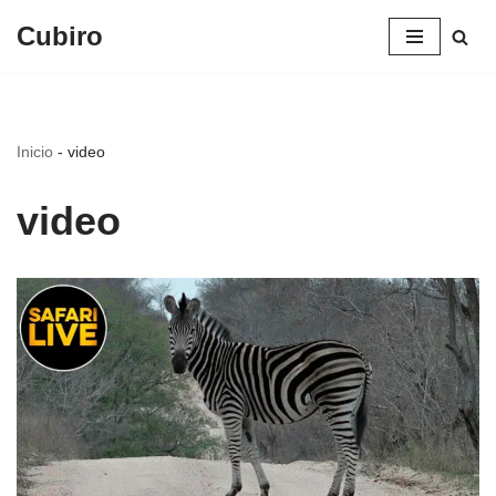
Cubiro
Saltar
al
contenido
Inicio
-
video
video