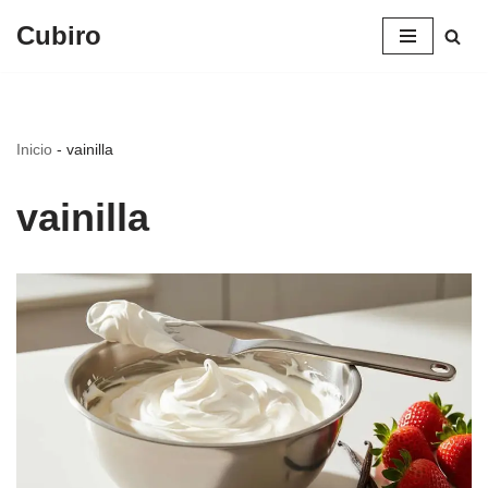
Cubiro
Saltar
al
contenido
Inicio
-
vainilla
vainilla