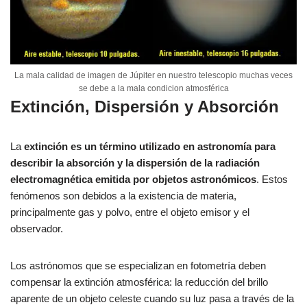
La mala calidad de imagen de Júpiter en nuestro telescopio muchas veces
se debe a la mala condicion atmosférica
Extinción, Dispersión y Absorción
La
extinción es un término utilizado en astronomía para
describir la absorción y la dispersión de la radiación
electromagnética emitida por objetos astronómicos
. Estos
fenómenos son debidos a la existencia de materia,
principalmente gas y polvo, entre el objeto emisor y el
observador.
Los astrónomos que se especializan en fotometría deben
compensar la extinción atmosférica: la reducción del brillo
aparente de un objeto celeste cuando su luz pasa a través de la