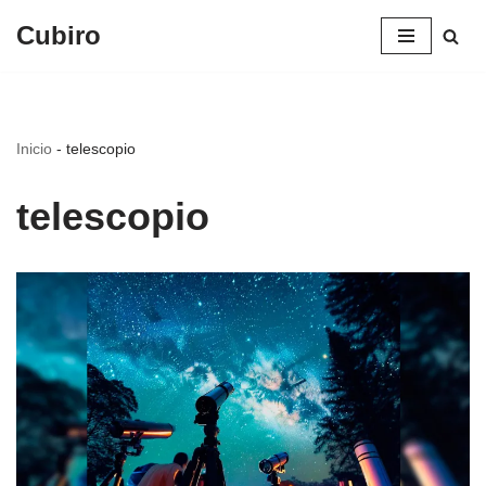
Cubiro
Saltar
al
contenido
Inicio
-
telescopio
telescopio