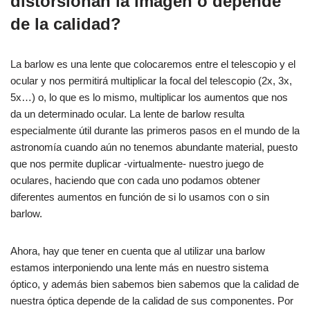
distorsionan la imagen o depende
de la calidad?
La barlow es una lente que colocaremos entre el telescopio y el
ocular y nos permitirá multiplicar la focal del telescopio (2x, 3x,
5x…) o, lo que es lo mismo, multiplicar los aumentos que nos
da un determinado ocular. La lente de barlow resulta
especialmente útil durante las primeros pasos en el mundo de la
astronomía cuando aún no tenemos abundante material, puesto
que nos permite duplicar -virtualmente- nuestro juego de
oculares, haciendo que con cada uno podamos obtener
diferentes aumentos en función de si lo usamos con o sin
barlow.
Ahora, hay que tener en cuenta que al utilizar una barlow
estamos interponiendo una lente más en nuestro sistema
óptico, y además bien sabemos bien sabemos que la calidad de
nuestra óptica depende de la calidad de sus componentes. Por