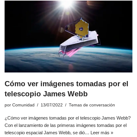
Cómo ver imágenes tomadas por el
telescopio James Webb
por
Comunidad
13/07/2022
Temas de conversación
¿Cómo ver imágenes tomadas por el telescopio James Webb?
Con el lanzamiento de las primeras imágenes tomadas por el
telescopio espacial James Webb, se dió…
Leer más »