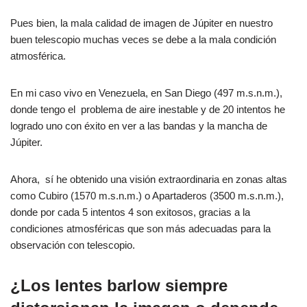
Pues bien, la mala calidad de imagen de Júpiter en nuestro
buen telescopio muchas veces se debe a la mala condición
atmosférica.
En mi caso vivo en Venezuela, en San Diego (497 m.s.n.m.),
donde tengo el problema de aire inestable y de 20 intentos he
logrado uno con éxito en ver a las bandas y la mancha de
Júpiter.
Ahora, sí he obtenido una visión extraordinaria en zonas altas
como Cubiro (1570 m.s.n.m.) o Apartaderos (3500 m.s.n.m.),
donde por cada 5 intentos 4 son exitosos, gracias a la
condiciones atmosféricas que son más adecuadas para la
observación con telescopio.
¿Los lentes barlow siempre