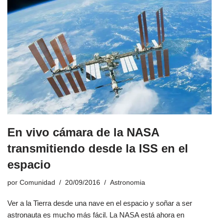
En vivo cámara de la NASA
transmitiendo desde la ISS en el
espacio
por
Comunidad
20/09/2016
Astronomia
Ver a la Tierra desde una nave en el espacio y soñar a ser
astronauta es mucho más fácil. La NASA está ahora en