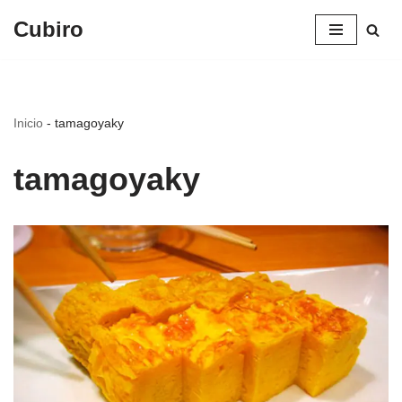
Cubiro
Saltar
al
contenido
Inicio
-
tamagoyaky
tamagoyaky