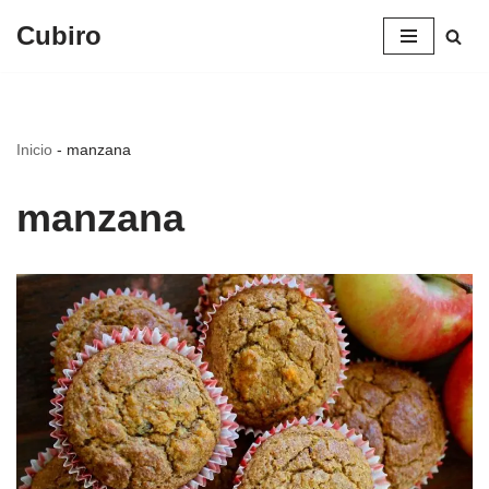
Cubiro
Saltar
al
contenido
Inicio
-
manzana
manzana